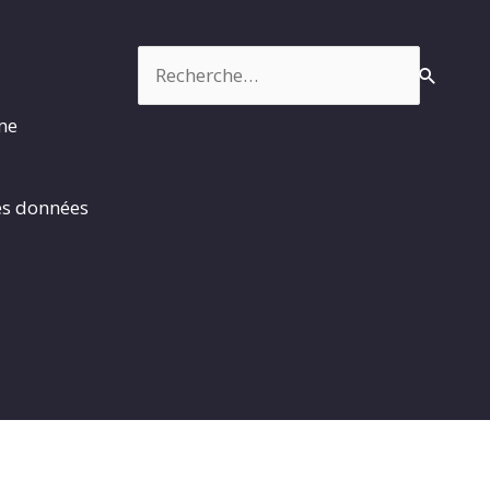
Rechercher :
rme
es données