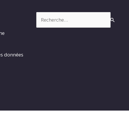
Rechercher :
rme
es données