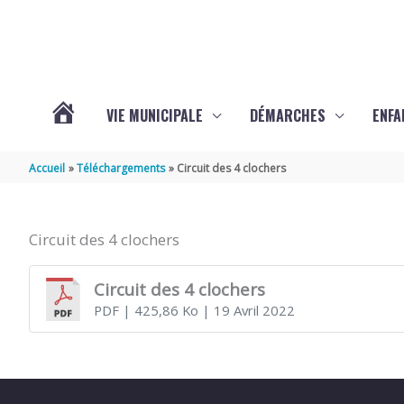
Aller au contenu
Aller au pied de page
VIE MUNICIPALE
DÉMARCHES
ENFA
ACTUALITÉS
Accueil
Téléchargements
Circuit des 4 clochers
DE
Circuit des 4 clochers
SAINTE-
Circuit des 4 clochers
PDF
| 425,86 Ko
| 19 Avril 2022
GEMME