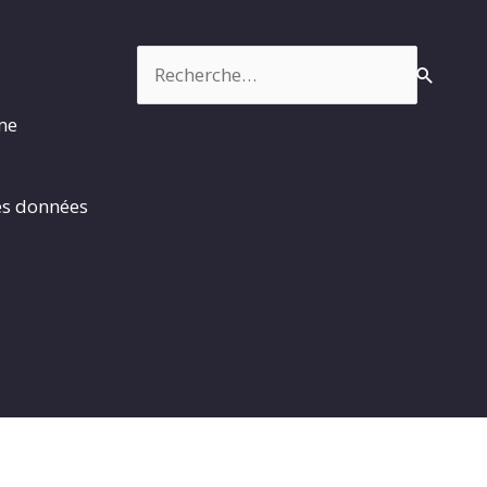
Rechercher :
rme
es données