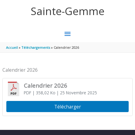
Aller au contenu
Aller au pied de page
Sainte-Gemme
MENU
PRINCIPAL
Accueil
Téléchargements
Calendrier 2026
Calendrier 2026
Calendrier 2026
PDF
| 358,02 Ko
| 25 Novembre 2025
Télécharger