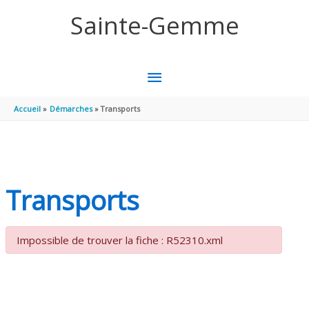
Aller au contenu
Aller au pied de page
Sainte-Gemme
MENU
PRINCIPAL
Accueil
Démarches
Transports
Transports
Impossible de trouver la fiche : R52310.xml