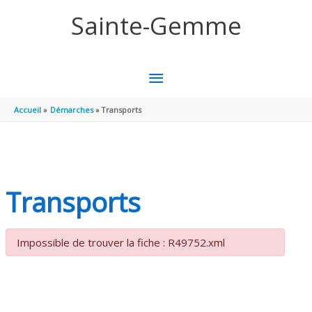
Aller au contenu
Aller au pied de page
Sainte-Gemme
MENU
PRINCIPAL
Accueil
Démarches
Transports
Transports
Impossible de trouver la fiche : R49752.xml