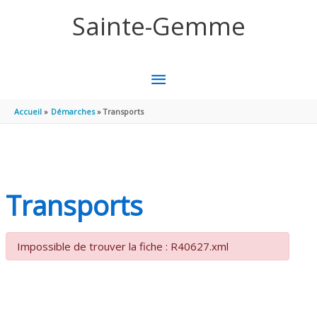
Aller au contenu
Aller au pied de page
Sainte-Gemme
MENU
PRINCIPAL
Accueil
Démarches
Transports
Transports
Impossible de trouver la fiche : R40627.xml