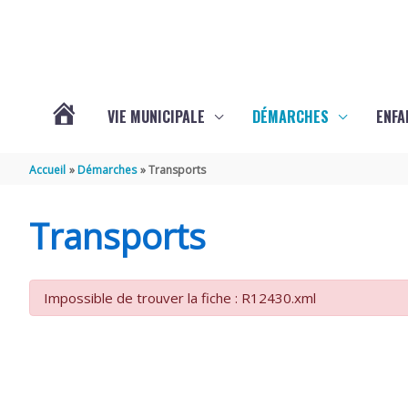
Aller au contenu
Aller au pied de page
VIE MUNICIPALE
DÉMARCHES
ENFA
ACTUALITÉS
Accueil
Démarches
Transports
DE
Transports
SAINTE-
Impossible de trouver la fiche : R12430.xml
GEMME