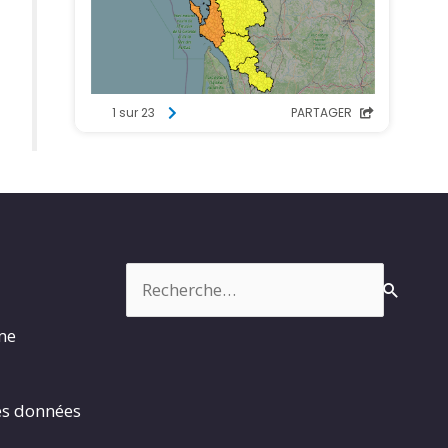
Rechercher :
rme
es données