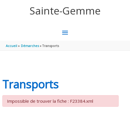
Aller au contenu
Aller au pied de page
Sainte-Gemme
MENU
PRINCIPAL
Accueil
Démarches
Transports
Transports
Impossible de trouver la fiche : F23384.xml