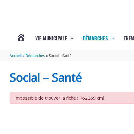
Aller au contenu
Aller au pied de page
VIE MUNICIPALE
DÉMARCHES
ENFA
ACTUALITÉS
Accueil
Démarches
Social – Santé
DE
Social – Santé
SAINTE-
Impossible de trouver la fiche : R62269.xml
GEMME