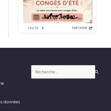
Rechercher :
rme
es données