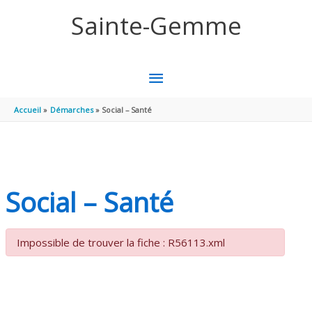
Aller au contenu
Aller au pied de page
Sainte-Gemme
MENU
PRINCIPAL
Accueil
Démarches
Social – Santé
Social – Santé
Impossible de trouver la fiche : R56113.xml