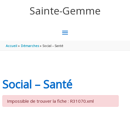
Aller au contenu
Aller au pied de page
Sainte-Gemme
MENU
PRINCIPAL
Accueil
Démarches
Social – Santé
Social – Santé
Impossible de trouver la fiche : R31070.xml