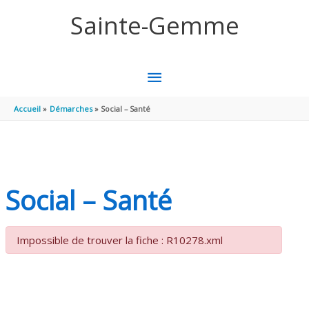
Aller au contenu
Aller au pied de page
Sainte-Gemme
MENU
PRINCIPAL
Accueil
Démarches
Social – Santé
Social – Santé
Impossible de trouver la fiche : R10278.xml