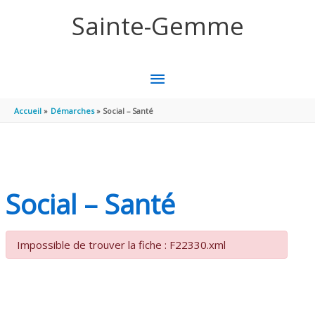
Aller au contenu
Aller au pied de page
Sainte-Gemme
MENU
PRINCIPAL
Accueil
Démarches
Social – Santé
Social – Santé
Impossible de trouver la fiche : F22330.xml