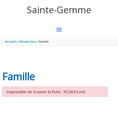
Aller au contenu
Aller au pied de page
Sainte-Gemme
MENU
PRINCIPAL
Accueil
Démarches
Famille
Famille
Impossible de trouver la fiche : R52835.xml