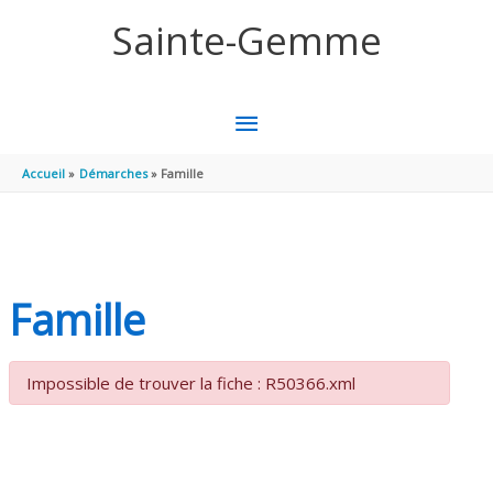
Aller au contenu
Aller au pied de page
Sainte-Gemme
MENU
PRINCIPAL
Accueil
Démarches
Famille
Famille
Impossible de trouver la fiche : R50366.xml