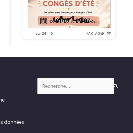
Rechercher :
rme
es données