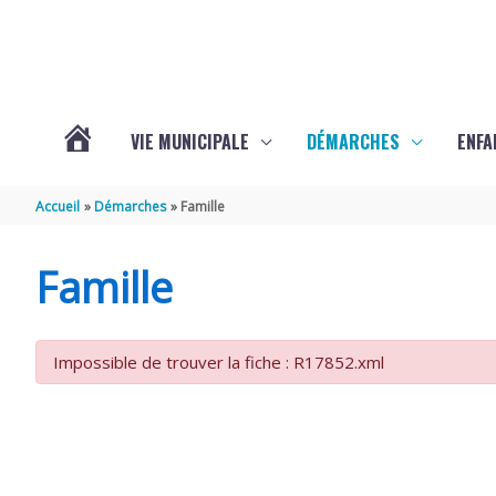
Aller au contenu
Aller au pied de page
VIE MUNICIPALE
DÉMARCHES
ENFA
ACTUALITÉS
Accueil
Démarches
Famille
DE
Famille
SAINTE-
Impossible de trouver la fiche : R17852.xml
GEMME