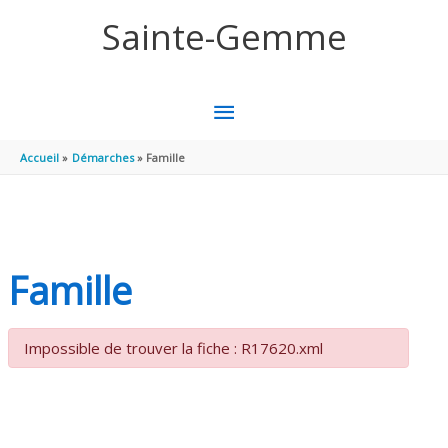
Aller au contenu
Aller au pied de page
Sainte-Gemme
MENU
PRINCIPAL
Accueil
Démarches
Famille
Famille
Impossible de trouver la fiche : R17620.xml