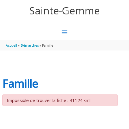
Aller au contenu
Aller au pied de page
Sainte-Gemme
MENU
PRINCIPAL
Accueil
Démarches
Famille
Famille
Impossible de trouver la fiche : R1124.xml