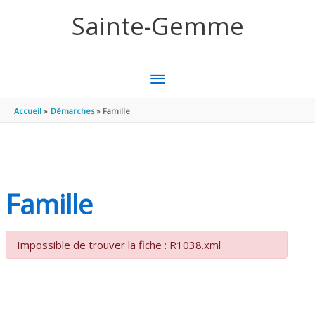
Aller au contenu
Aller au pied de page
Sainte-Gemme
MENU
PRINCIPAL
Accueil
Démarches
Famille
Famille
Impossible de trouver la fiche : R1038.xml