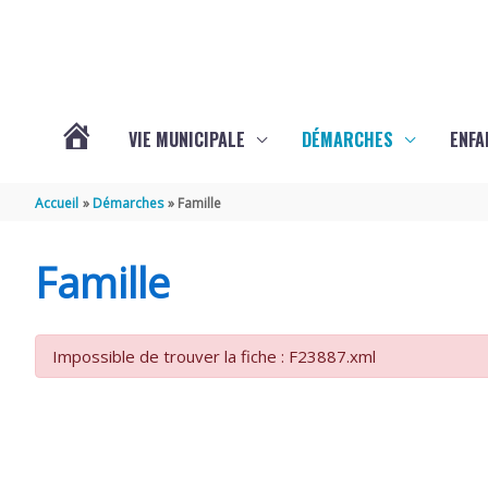
Aller au contenu
Aller au pied de page
VIE MUNICIPALE
DÉMARCHES
ENFA
ACTUALITÉS
Accueil
Démarches
Famille
DE
Famille
SAINTE-
Impossible de trouver la fiche : F23887.xml
GEMME