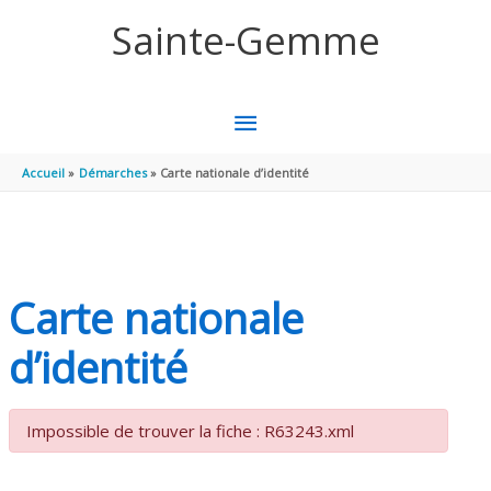
Aller au contenu
Aller au pied de page
Sainte-Gemme
MENU
PRINCIPAL
Accueil
Démarches
Carte nationale d’identité
Carte nationale
d’identité
Impossible de trouver la fiche : R63243.xml