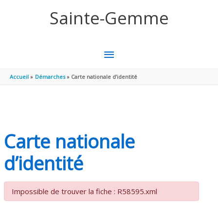
Aller au contenu
Aller au pied de page
Sainte-Gemme
MENU
PRINCIPAL
Accueil
Démarches
Carte nationale d’identité
Carte nationale
d’identité
Impossible de trouver la fiche : R58595.xml