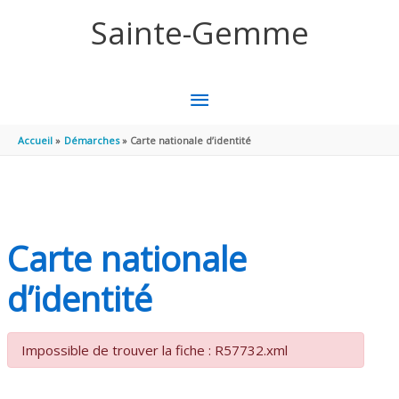
Aller au contenu
Aller au pied de page
Sainte-Gemme
MENU
PRINCIPAL
Accueil
Démarches
Carte nationale d’identité
Carte nationale
d’identité
Impossible de trouver la fiche : R57732.xml