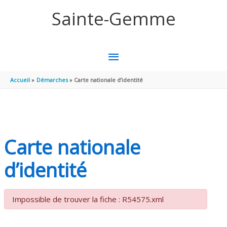
Aller au contenu
Aller au pied de page
Sainte-Gemme
MENU
PRINCIPAL
Accueil
Démarches
Carte nationale d’identité
Carte nationale
d’identité
Impossible de trouver la fiche : R54575.xml