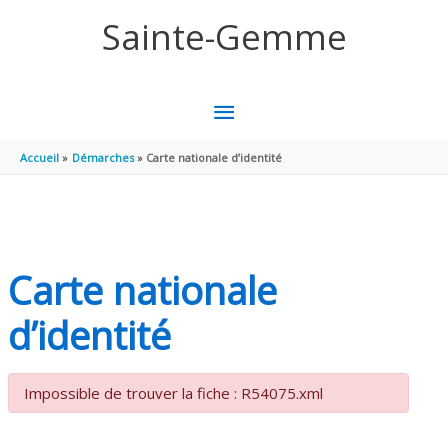
Aller au contenu
Aller au pied de page
Sainte-Gemme
MENU
PRINCIPAL
Accueil
Démarches
Carte nationale d’identité
Carte nationale
d’identité
Impossible de trouver la fiche : R54075.xml