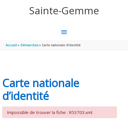
Aller au contenu
Aller au pied de page
Sainte-Gemme
MENU
PRINCIPAL
Accueil
Démarches
Carte nationale d’identité
Carte nationale
d’identité
Impossible de trouver la fiche : R53703.xml