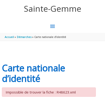
Aller au contenu
Aller au pied de page
Sainte-Gemme
MENU
PRINCIPAL
Accueil
Démarches
Carte nationale d’identité
Carte nationale
d’identité
Impossible de trouver la fiche : R48623.xml