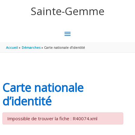
Aller au contenu
Aller au pied de page
Sainte-Gemme
MENU
PRINCIPAL
Accueil
Démarches
Carte nationale d’identité
Carte nationale
d’identité
Impossible de trouver la fiche : R40074.xml