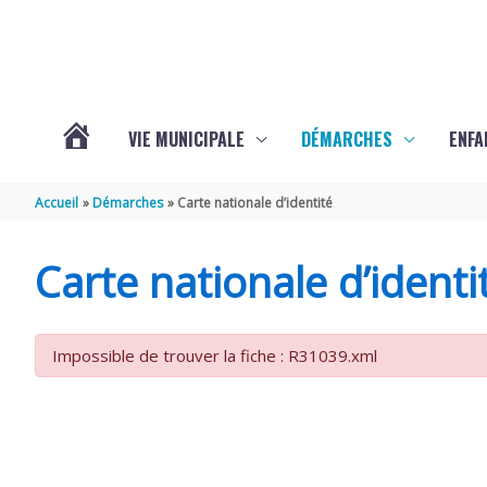
Aller au contenu
Aller au pied de page
VIE MUNICIPALE
DÉMARCHES
ENFA
ACTUALITÉS
Accueil
Démarches
Carte nationale d’identité
DE
Carte nationale d’identi
SAINTE-
Impossible de trouver la fiche : R31039.xml
GEMME