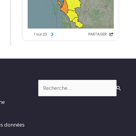
Rechercher :
rme
es données