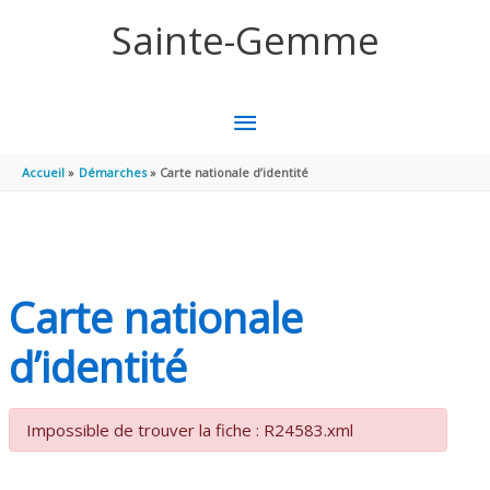
Aller au contenu
Aller au pied de page
Sainte-Gemme
MENU
PRINCIPAL
Accueil
Démarches
Carte nationale d’identité
Carte nationale
d’identité
Impossible de trouver la fiche : R24583.xml