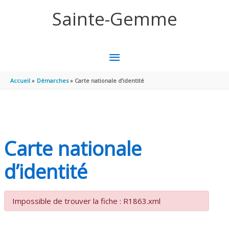
Aller au contenu
Aller au pied de page
Sainte-Gemme
MENU
PRINCIPAL
Accueil
Démarches
Carte nationale d’identité
Carte nationale
d’identité
Impossible de trouver la fiche : R1863.xml