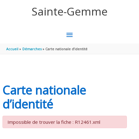
Aller au contenu
Aller au pied de page
Sainte-Gemme
MENU
PRINCIPAL
Accueil
Démarches
Carte nationale d’identité
Carte nationale
d’identité
Impossible de trouver la fiche : R12461.xml