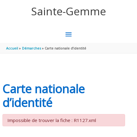
Aller au contenu
Aller au pied de page
Sainte-Gemme
MENU
PRINCIPAL
Accueil
Démarches
Carte nationale d’identité
Carte nationale
d’identité
Impossible de trouver la fiche : R1127.xml