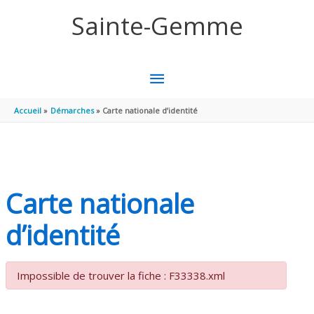
Aller au contenu
Aller au pied de page
Sainte-Gemme
MENU
PRINCIPAL
Accueil
Démarches
Carte nationale d’identité
Carte nationale
d’identité
Impossible de trouver la fiche : F33338.xml