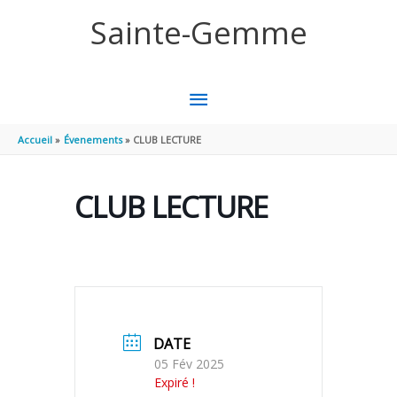
Aller au contenu
Aller au pied de page
Sainte-Gemme
MENU
PRINCIPAL
Accueil
Évenements
CLUB LECTURE
CLUB LECTURE
DATE
05 Fév 2025
Expiré !