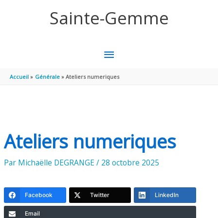
Aller au contenu
Aller au pied de page
Sainte-Gemme
MENU
PRINCIPAL
Accueil
Générale
Ateliers numeriques
Ateliers numeriques
Par
Michaëlle DEGRANGE
/
28 octobre 2025
Facebook
Twitter
LinkedIn
Email